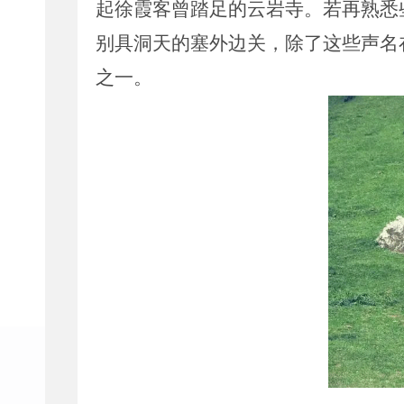
起徐霞客曾踏足的云岩寺。若再熟悉
别具洞天的塞外边关，除了这些声名
之一。