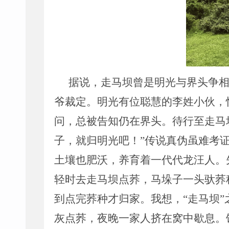
据说，走马坝曾是明光与界头争
爷裁定。明光有位聪慧的李姓小伙，
问，总被告知仍在界头。待行至走马
子，就归明光吧！
”
传说真伪虽难考
土壤也肥沃，养育着一代代龙汪人。
轻时去走马坝点荞，马垛子一头驮荞
到点完荞种才归家。我想，
“
走马坝
”
灰点荞，夜晚一家人挤在窝中歇息。