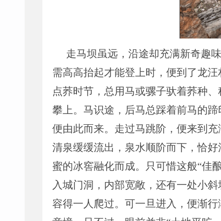
走马坝虽远，沿途却充满新奇趣
需高高抬起才能登上时，便到了龙汪
点荞时节，总用马或骡子驮着荞种、
攀上。马识途，后马总踩着前马的蹄
便由此而来。走过马跳阶，便来到充
清泉缓缓流出，泉水顺阶而下，恰好
蜜的冰窖融化而成。只可惜这般
“
佳
入城门洞，内部宽敞，还有一处小斜
容得一人爬过。可一旦进入，便渐行