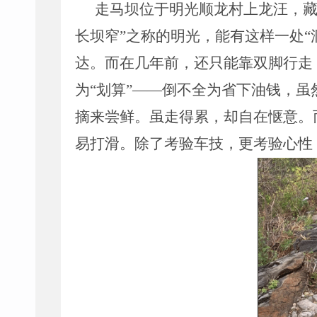
走马坝位于明光顺龙村上龙汪，
长坝窄
”
之称的明光，能有这样一处
“
达。而在几年前，还只能靠双脚行走
为
“
划算
”——
倒不全为省下油钱，虽
摘来尝鲜。虽走得累，却自在惬意。
易打滑。除了考验车技，更考验心性