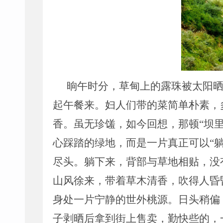
晌午时分，草甸上的露珠被太阳
起午餐来。妇人们带的菜简单朴素，
香。虽无珍馐，如今回想，那顿
“
坝
心踩踏的绿地，而是一片真正可以
“
尽头。躺下来，背部与草地相贴，没
山风徐来，带着草木清香，吹得人昏
身处一片宁静的世外桃源。日头稍偏
子剥晒后拿到街上售卖，勤快些的，