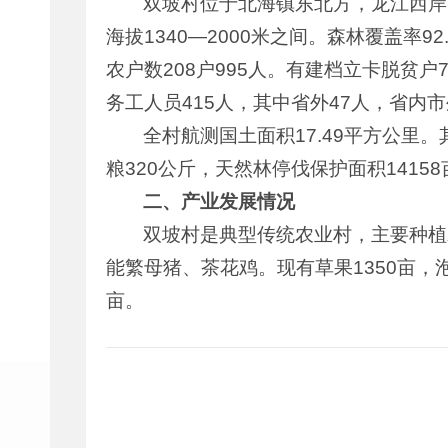
双坡村位于北海镇东北方，龙江西岸，
海拔1340—2000米之间。森林覆盖率9
农户数208户995人。有建档立卡脱贫户7
务工人员415人，其中省外47人，省内市
全村航测国土面积17.49平方公里。其
粮320公斤，天然林停伐保护面积14158
二、产业发展情况
双坡村是典型传统农业村，主要种植
能繁母猪、茶花鸡。现有草果1350亩，泡核
亩。