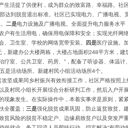
产生活提了供便利，成为群众的致富路、幸福路。社
全部达到脱贫退出标准。社区已实现电力、广播电视、
组。
二是
电力设施及广播电视。全面提升电力服务水平
农户有生活用电，确保用电保障和安全；实现光纤网
会、卫生室、学校的网络宽带安装。
四是
医疗设施。
万元，新建办公大楼两栋，大楼占地面积248平方米，建
治疗室、公共卫室、药房、”，配备了听诊器、体温计
。五是活动场所。新建村民小组活动场所4个。
贫攻坚成果同乡村振兴有效衔接工作，社区严格按照上
以及村民小组长开展综合分析研判工作，然后入户开
的现象发生。在实际操作中，本着实事求是原则，紧
扶全覆盖；
三是
强化脱贫成果巩固，防止返贫致贫。
致贫风险的脱贫不稳定户、边缘易致贫户以及突发严
稳岗就业、务工回流人员帮扶行动，切实解决“有劳动