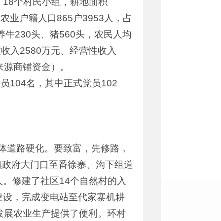
、18个村民小组，耕地面积
末农业户籍人口865户3953人，占
养牛230头、猪560头，农民人均
收入2580万元、经营性收入
要来源商铺资金）。
104名，其中正式党员102
体道路硬化。要致富，先修路，
镇政府大门口至番徐寨、沟下组道
9人。修建了社区14个自然村的入
目建设，完成变电站至代家寨机耕
众发展农业生产提供了便利。环村