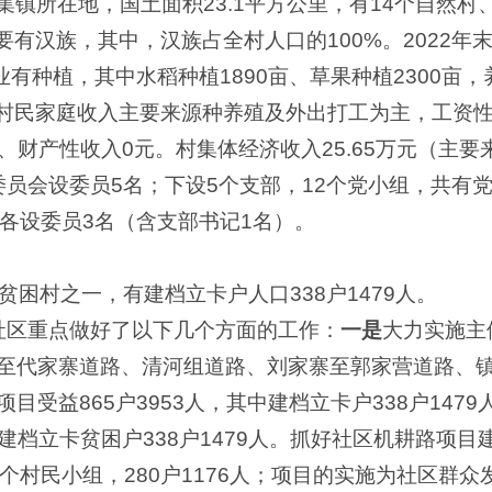
镇所在地，国土面积23.1平方公里，有14个自然村
亩，主要有汉族，其中，汉族占全村人口的100%。2022年
产业有种植，其中水稻种植1890亩、草果种植2300亩，
：村民家庭收入主要来源种养殖及外出打工为主，工资性
元、财产性收入0元。村集体经济收入25.65万元（主
员会设委员5名；下设5个支部，12个党小组，共有党员
各设委员3名（含支部书记1名）。
贫困村之一，有建档立卡户人口338户1479人。
社区重点做好了以下几个方面的工作：
一是
大力实施主
至代家寨道路、清河组道路、刘家寨至郭家营道路、
受益865户3953人，其中建档立卡户338户147
其中建档立卡贫困户338户1479人。抓好社区机耕路项
个村民小组，280户1176人；项目的实施为社区群