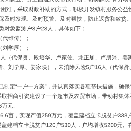
际困难，采取财政补助的方式，积极开发镇村服务公益性
保及时发现、及时预警、及时帮扶，防止返贫和致贫
类对象监测户8户28人，具体如下：
（代维传）；
（刘学厚）；
19人（代保贤、段培华、卢家佐、龙正加、卢朋兴、姜
维传、刘学厚、姜家映），未消除风险5户16人（代保
已制定“一户一方案”，并认真落实各项帮扶措施，确保
采取招商引资建设了一个超市及农贸市场，带动村集体和
6万元。
6.6亩，实现产值259万元，覆盖建档立卡脱贫户338户
覆盖建档立卡脱贫户120户530人，户均增收5200元