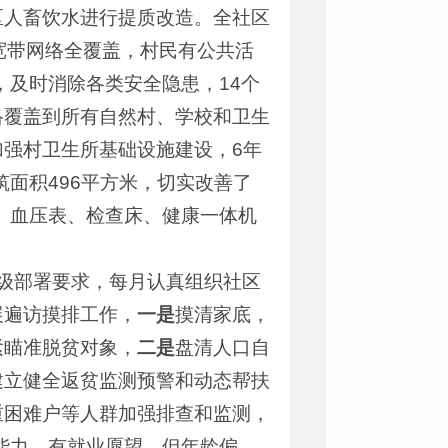
区人畜饮水进行提质改造。全社区
宽带网络全覆盖，村民有公共活
，及时消除各类安全隐患，14个
络覆盖到所有自然村、学校和卫生
加强村卫生所基础设施建设，6年
筑面积496平方米，切实改善了
、血压表、检查床、健康一体机
级部署要求，每月认真组织社区
展遍访摸排工作，
一是
摸清家底，
紧瞄准脱贫对象，
二是
盘清人口自
建立健全返贫监测预警和动态帮扶
重困难户等人群加强排查和监测，
能力，有就业愿望，但年龄偏