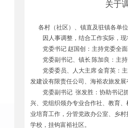
关于
各村（社区）、
镇直及驻镇各单
因
人事调整，结合工作实际，
现
党委书记
赵国创：
主持党委全面
党委副书记、镇长
陈加良
：
主持
党委委员、人大主席
金育英：
主
发建设有限责任公司、海裕农旅发展
党委副书记
张发胜：
协助书记
兴、
党组织领办专业合作社、教育
、
业培育工作
，分管
党政办公室、
乡村
学校
，挂钩富裕社区。