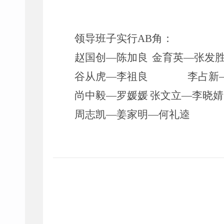
领导班子实行
AB
角：
赵国创
—
陈加良
金育英
—张发
谷从虎
—
李祖良
李占新
尚中毅
—罗媛媛
张文立
—
李晓婧
周志凯
—
姜家明
—何礼逵