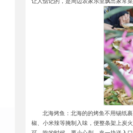
让人惦记的，是周边农家乐里飘出家常菜
北海烤鱼：北海的的烤鱼不用锡纸裹
椒、小米辣等腌制入味，便整条架上炭火
可。吃的时候，要小心刺，夹一块送入口