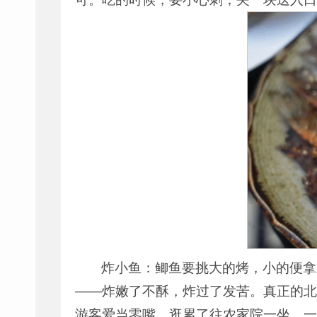
炸小鱼：鲫鱼要挑大的烤，小的便拿
——炸嫩了不酥，炸过了发苦。真正的北
游客爱当零嘴。逛累了往农家院一坐，一