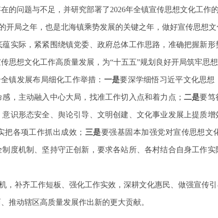
在的问题与不足，并研究部署了2026年全镇宣传思想文化工作
”规划的开局之年，也是北海镇乘势发展的关键之年，做好宣传思想
底蕴实际，紧紧围绕镇党委、政府总体工作思路，准确把握新形
传思想文化工作高质量发展，为“十五五”规划良好开局筑牢思
合全镇发展布局细化工作举措：
一是
要深学细悟习近平文化思想
命感，主动融入中心大局，找准工作切入点和着力点；
二是
要笃
、意识形态安全、舆论引导、文明创建、文化事业发展上提质增
实把各项工作抓出成效；
三是
要强基固本加强党对宣传思想文
全制度机制、坚持守正创新，要求各站所、各村结合自身工作实
机，补齐工作短板、强化工作实效，深耕文化惠民、做强宣传引
面、推动辖区高质量发展作出新的更大贡献。