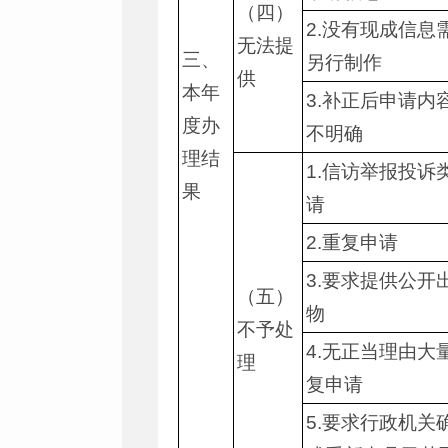
（四）
2.没有现成信息
无法提
三、
另行制作
供
本年
3.补正后申请内
度办
不明确
理结
1.信访举报投诉
果
请
2.重复申请
3.要求提供公开
（五）
物
不予处
4.无正当理由大
理
复申请
5.要求行政机关