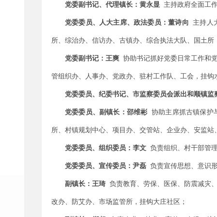
党委副书记、代理镇长
：
黄永显
主持政府全面工
党委委员、人大主席、政法委员
：
董诗向
主持人
所
、综治
办
、信访
办、
古镇办、综合执法大队、国土所
党委副书记：
王爽
协助书记抓好党委日常工作和
管组织
办
、人事
办
、党政办、驻村工作队、工会，挂钩
党委委员、
纪委书记
、市监察委员会派出和顺镇监
党委委员、副镇长：邵维彬
协助主席抓古镇保护
所
、
村镇规划中心、项目办、
交管站、企业办、
安监站
党委委员、组织委员：李文
负责
组织、村
干部管
党委委员、宣传委员：尹磊
负责
宣传思想、意识
副镇长：王琦
负责
教育、劳保、医保、防震减灾
改
办
、防艾
办
、市场监管所
，
挂钩大庄社区；