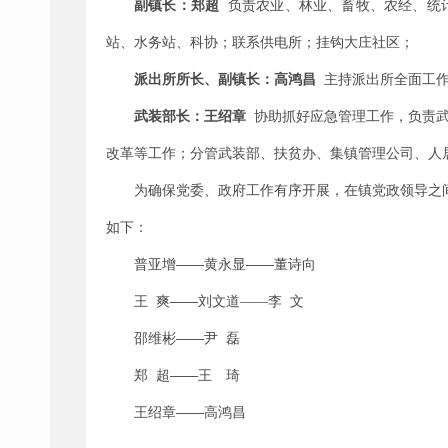
副镇长：郑超
负责
农业、林业、畜牧、农经、统
站
、
水务站
、科协
；
联系供电所
；
挂钩大庄社区；
派出所所长、
副镇长：高鸿昌
主持
派出所
全面工
武装部长：王绍章
协助抓好应急管理
工作
，
负责
改革等
工作
；
分管
武装部、
扶贫
办
、集镇管理公司、人
为确保党委、政府工作有序开展，在镇党政领导之
如下：
——
——
普亚增
黄永显
董诗向
——
王
爽
刘文道
——
李
文
——
邵维彬
尹 磊
——
郑
超
王 琦
——
王绍章
高鸿昌