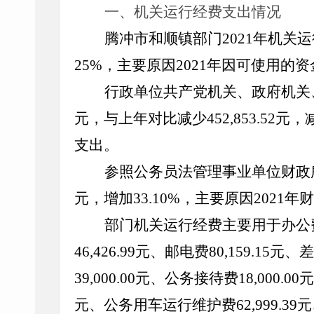
一、机关运行经费支出情况
腾冲市和顺镇部门
2021
年机关运
25
%
，主要原因
2021
年因可使用的资
行政单位共产党机关、政府机关
元，与上年对比减少
452,853.52
元，
支出。
参照公务员法管理事业单位财政
元，增加
33.10%
，主要原因
2021
年财
部门机关运行经费主要用于办公
46,426.99
元、邮电费
80,159.15
元、差
3
9,000.00
元、公务接待费
18,
000.00
元
元、公务用车运行维护费
62,999.39
元