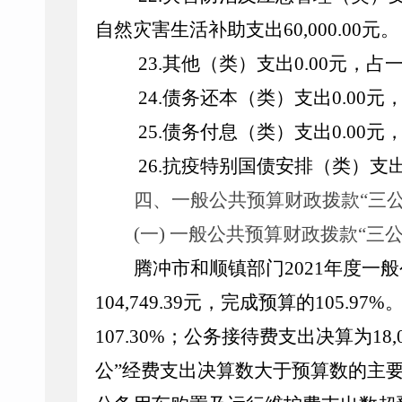
自然灾害生活补助支出
60,000.00
元。
23.
其他（类）支出
0.00
元，占
24.
债务还本（类）支出
0.00
元
25.
债务付息（类）支出
0.00
元
26.
抗疫特别国债安排（类）支
四、一般公共预算财政拨款
“三
(一) 一般公共预算财政拨款“三
腾冲市和顺镇部门
2021
年度一般
104,749.39
元，完成预算的
105.97%
107.3
0
%
；公务接待费支出决算为
18,
公”经费支出决算数大于预算数的主