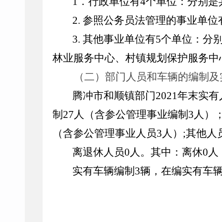
1
．行政单位有
4
个单位：分别是
2.
参照公务员法管理的事业单位
3.
其他事业单位有
5
个单位：分
林业服务中心、村镇规划保护服务中
（二）部门人员和车辆的编制及
腾冲市和顺镇部门
2021
年末实有
制
27
人（含参公管理事业编制
3
人）
（含参公管理事业人员
3
人）
;其他人
离退休人员
0
人。其中：离休
0
人
实有车辆编制
3
辆，在编实有车