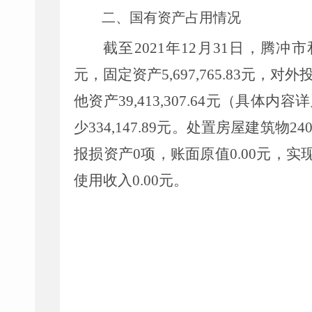
二、国有资产占用情况
截至
2021
年
12
月
31
日，腾冲市
元，固定资产
5,697,765.83
元，对外
他资产
39
,
413
,
307.64
元（具体内容详
少
334
,
147.89
元。处置房屋建筑物
24
报损资产
0
项，账面原值
0.00
元，实
使用收入
0.00
元。