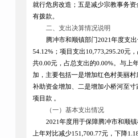
就行危房改造；五是减少宗教事务资
有拨款。
二、支出决算情况说明
腾冲市和顺镇部门
2021
年度支出
54.12%
；项目支出
10,773,295.20
元，
共
0.00
元，占总支出的
0.00%
。与上
加，主要包括一是增加红色村美丽村
补助资金增加、二是增加小桥河至寸
项目款
。
（一）基本支出情况
2021
年度用于保障腾冲市和顺镇
上年对比减少
151
,
700.77
元，下降
1.1