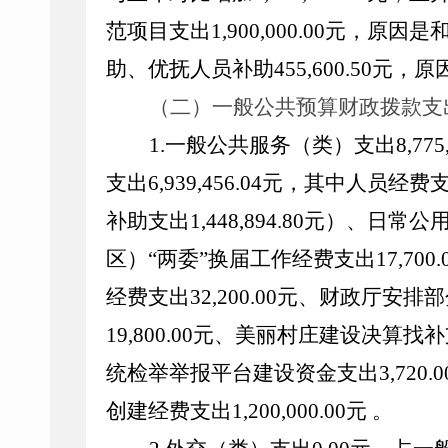
范项目支出
1
,
900
,
000.00
元，原因是
助、优抚人员补助
455
,
600.50
元，原
（二）一般公共预算财政拨款支
1.
一般公共服务（类）支出
8,775
支出
6,939,456.04
元，其中人员经费
补助支出
1,448,894.80
元）、日常公
区）
“两委”换届工作经费
支出
17,700.
经费支出
32,200.00
元、财政厅安排部
19,800.00
元、美丽村庄建设决算找补
统检举举报平台建设资金支出
3,720.0
创建经费支出
1,200,000.00
元
。