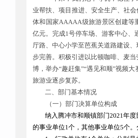
业帮扶、项目推进、安全生产、社会
体和国家
AAAAA
级旅游景区创建等
亿元。完成
1
号停车场、游客中心、
厅路、中心小学至芭蕉关道路建设、
步完善。积极引进以比顿咖啡、麦当
博，举办
“趣赶集”“遇见和顺”视
旅游业逐步复苏。
二、部门基本情况
（一）部门决算单位构成
纳入腾冲市和顺镇部门
2021
年度
的事业单位
1
个，其他事业单位
5
个。