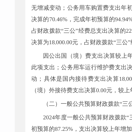
无增减变动
；公务用车购置费支出
年
决算的
70.46
%
，完成年初预算的
94.94
占财政拨款
“三公”经费
总支出决算的
22
决算为
18
000.00
元，占财政拨款
“三公
,
因公出国（境）费
支出决算较上
此项支出；
公务用车
运行维护费
支出
动；具体是国内接待费支出决算
18
00
,
（境）外接待费支出决算
0.00
元，较上
（二）一般公共预算财政拨款
“三
2024
年度一般公共预算财政拨款
“
初预算的
87.25
%，支出决算较上年增加