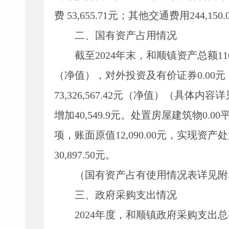
费
53,655.71
元；其他交通费用
244,150
.
二、
国有资产占用情况
截至
2024年末，和顺镇资产总额
11
（净值），对外投资及有价证券
0.00
元
73
,
326
,
567.42元（净值）（具体内
增加
40,549.9
元。处置房屋建筑物
0.00
项，账面原值
12
,
090.00元，实现资产
30,897.50元。
（
国有资产占有使用情况表
详见附
三、政
府采购支出情况
2024年度，和顺镇政府采购支出总额