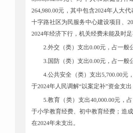
264,980.00
元，其中
包含
2024年人
十字路社区为民服务中心建设项目
、
2
2024年经济下行，机关经费未能及时
2.外交（类）支出
0.00
元
，
占一般
3.国防（类）支出
0.00
元
，
占一般
4.公共安全（类）支出5
,
700.00
元
于
2024年人民调解“以案定补”资金支出
5.教育（类）支出40
,
000.00
于
小学教育经费、初中教育经费
；
造
在
2024年
未支出。