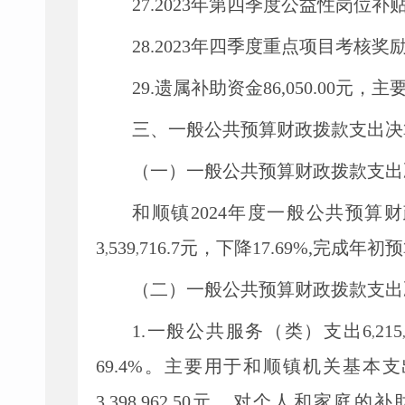
27.
2023年第四季度公益性岗位补
28.
2023年四季度重点项目考核奖
29.
遗属补助资金
86,050.00元，
三、一般公共预算财政拨款支出决
（一）一般公共预算财政拨款支出
和顺镇
2024
年度一般公共预算财
3
539
716.7
元，下降
17.69
%
,
完成年初预
,
,
（二）一般公共预算财政拨款支出
1.一般公共服务（类）支出6
215
,
69.4%
。
主要用于
和顺镇机关
基本支
3,398,962.50
元、对个人和家庭的补