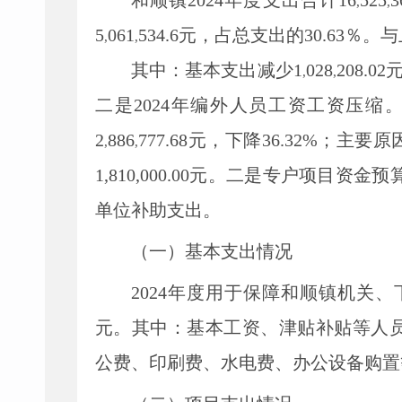
和顺镇
2024
年度支出合计
16
525
3
,
,
5
061
534.6
元
，占总支出的
30.63
％
。
与
,
,
其中：
基本支出
减少
1
028
208.02
,
,
二
是
2024年编外人员工资工资压缩
2
886
777.68
元，
下降
36.32
%
；
主要原
,
,
1,810,000.00元。二是专户项目资
单位补助支出。
（一）基本支出情况
2024
年度用于保障
和顺镇
机关、
元
。其中：基本工资、津贴补贴等人
公费、印刷费、水电费、办公设备购置