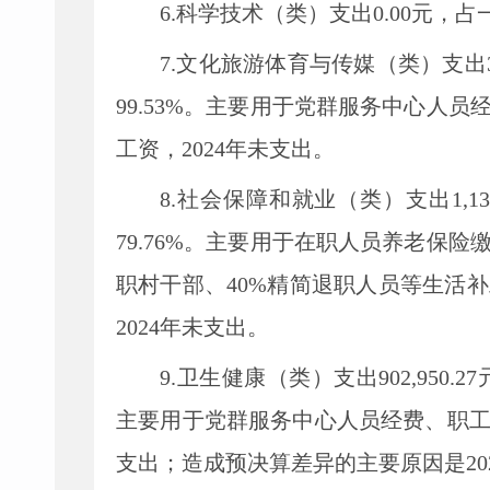
6.科学技术（类）支出
0.00
元，占
7.文化旅游体育与传媒（类）支出3
99.53%
。主要用于
党群服务
中心人员
工资，
2024年未支出
。
8.社会保障和就业（类）支出1
,
13
79.76%
。主要用于
在职人员养老保险
职村干部
、
40%
精简
退职
人员
等生活补
2024年未支出
。
9.卫生健康（类）支出902
,
950
主要用于党群服务中心
人员经费、
职
支出
；
造成预决算差异的主要原因是
2