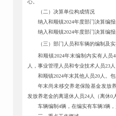
心。
（二）决算单位构成
情况
纳入和顺镇
202
4年度部门决算编
纳入和顺镇
202
4年度部门决算编
（三）部门人员和车辆的编制及实
和顺镇
2024
年末
编制内
实有人员
4
人
，
事业管理人员和专业技术人员
23
人
和顺镇
2024
年末
其他人员
20人。
年末尚未移交
养老保险基金发放
发放养老金的离退休人员
24人
（
离休
0
车辆编制
4辆，在编实有车辆3辆，