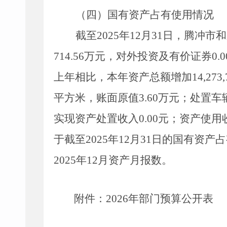
（
四
）
国有资产占
有使用
情况
截至
2025
年
12
月
31
日，腾冲市和
714.56
万
元，对外投资及有价证券
0.0
上年相比，本年资产总额增加
14,273,
平方米，账面原值
3.60
万
元；处置车
实现资产处置收入
0.00
元；资产使用
于截至
2025
年
12
月
31
日的国有资产占
2025
年
12
月资产月报数。
附件：
2026
年部门预算公开表