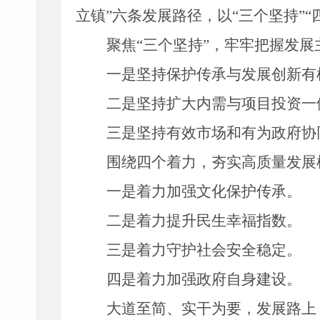
立镇
”
六条发展路径，以
“
三个坚持
”“
聚焦
“
三个坚持
”
，牢牢把握发展
一
是
坚持保护传承与发展创新有
二
是
坚持扩大内需与项目投资一
三是
坚持有效市场和有为政府协
围绕四个着力，夯实高质量发展
一
是
着力加强文化保护传承。
二
是
着力提升民生幸福指数
。
三
是
着力守护社会安全稳定。
四
是
着力加强政府自身
建设。
大道至简、实干为要，发展路上