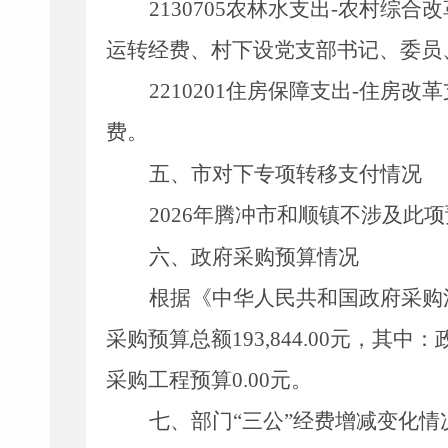
2130705
农林水支出
-
农村综合改
运转经费、村下设党支部书记、委员
2210201
住房保障支出
-
住房改革
费。
五、市
对下
专
项转移支付情况
2026
年
腾冲市和顺镇
不涉及此项
六、政府采购预算情况
根据《中华人民共和国政府采购
采购预算总额
193
,
844
.00
元，其中：
采购工程预算
0.00
元。
七、部门
“三公”经费增减变化