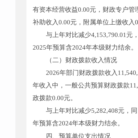
有资本经营收益
0.00
元，财政专户管
补助收入
0.00
元，附属单位上缴收入
0
与上年对比减少
4,153,790.01
元
2025
年预算含
2024
年本级财力结余
。
（二）财政拨款收入情况
2026
年部门财政拨款收入
11,540
年收入中，一般公共预算财政拨款
11
政拨款
0.00
元。
与上年对比减少
5,282,408
元，同
年预算含
2024
年本级财力结余
。
四、
预算单位支出情况