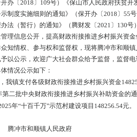
云开办〔
2018
〕
109
号）《保山市人民政府扶贫开
公示制度实施细则的通知》（保开办〔
2018
〕
55
号
理办法（暂行）的通知》（腾财发〔
20
21
〕
130
号
金管理信息公开，提高财政衔接推进乡村振兴资金
群众知情权、参与权和监督权，现将腾冲市和顺镇
以公示，欢迎广大社会群众给予监督，监督电话：08
com。具体情况公示如下：
28日，我镇支付各级财政衔接推进乡村振兴资金1482
25年第二批中央财政衔接推进乡村振兴补助资金的通知1
2025年“十百千万”示范村建设项目148256.54元。
腾冲市和顺镇人民政府