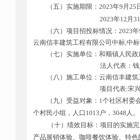
（五）实施期限：
20
23
年
9
月
25
20
23
年
12
月
3
（六）项目招投标情况：
2023
云南
信丰建筑
工程有限公司
中标
,中
（七）实施单位：
和顺镇人民政
法人代表：
钱
（八）施工单位：
云南
信丰建筑
项目代表
:
宋
（九）受益对象：
1个社区村委
个村民小组，人口1013户，3048人。
（十）绩效目标：
项目
的
实施
完
产品展销体验、咖啡餐饮体验、特色