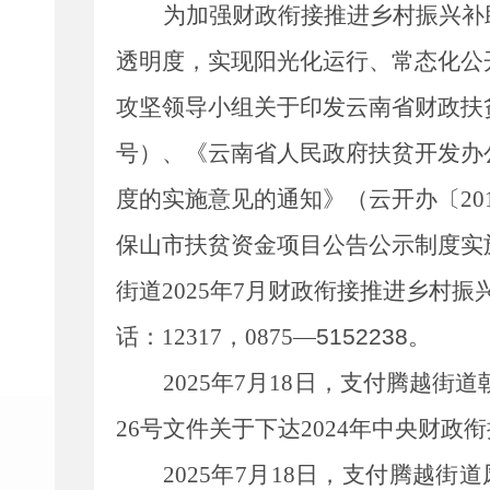
为加强财政
衔接推进乡村振兴补
透明度，实现阳光化运行、常态化公
攻坚领导小组关于印发云南省财政扶
号）、《云南省人民政府扶贫开发办
度的实施意见的通知》（云开办〔
20
保山市扶贫资金项目公告公示制度实
街道
2025
年
7
月
财政衔接推进乡村振
话：
12317
，
0875—
5152238
。
2025
年
7
月
18
日，支付腾越街道
26
号文件
关于下达
2024
年中央财政衔
2025
年
7
月
18
日，支付腾越街道