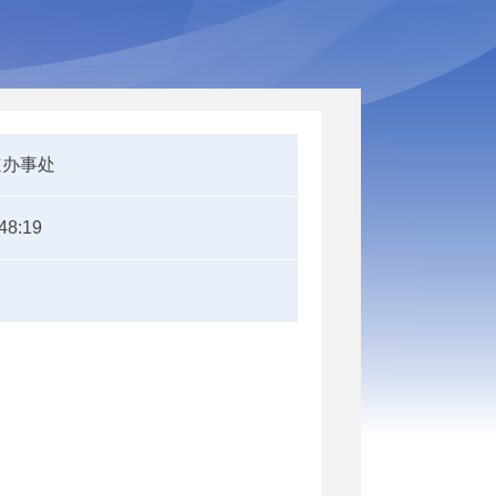
道办事处
48:19