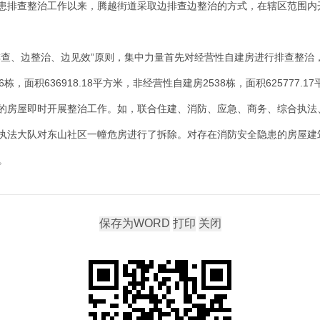
患排查整治工作以来，腾越街道采取边排查边整治的方式，在辖区范围内
查、边整治、边见效”原则，集中力量首先对经营性自建房进行排查整治，
6栋，面积636918.18平方米，非经营性自建房2538栋，面积625777.1
的房屋即时开展整治工作。如，联合住建、消防、应急、商务、综合执法
执法大队对东山社区一幢危房进行了拆除。对存在消防安全隐患的房屋建
。