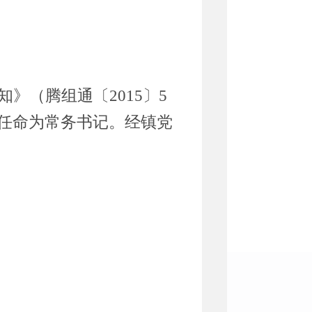
知》（
腾组通
〔
2015
〕
5
任命为常务书记。
经镇党