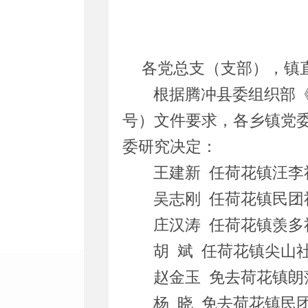
各党总支（支部），镇
根据腾冲县委组织部
号）文件要求，
各乡镇党
委研究决定：
王建新 任荷花镇汪李
吴志刚 任荷花镇民团
庄汉涛 任荷花镇羡多
胡 斌 任荷花镇尖山
赵金玉 免去荷花镇
杨 晓 免去荷花镇民