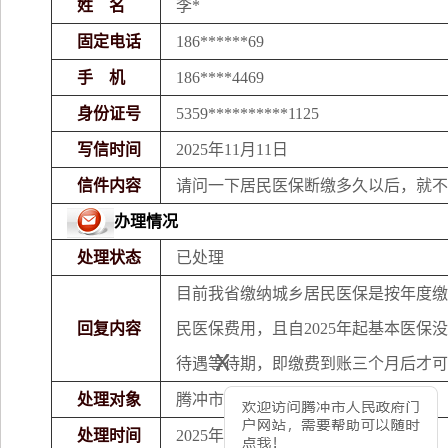
姓 名
李*
固定电话
186******69
手 机
186****4469
身份证号
5359**********1125
写信时间
2025年11月11日
信件内容
请问一下居民医保断缴多久以后，就不
办理情况
处理状态
已处理
目前我省缴纳城乡居民医保是按年度缴
回复内容
民医保费用，且自
2025
年起基本医保没
x
待遇等待期，即缴费到账三个月后才可
处理对象
腾冲市医疗保障局
处理时间
2025年11月12日