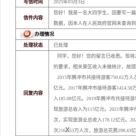
写信时间
2025年03月3日
您好！我是一名大四学生，因要写一篇关
信件内容
数据
，因本人在人民政府官网未查询到
办理情况
处理状态
已处理
同学，您好！您的留言已收悉。现将
的要求，相关景区收入未做统计，故提
2015
年
腾冲市
共接待游客
750.02
万人
亿元
。
2017
年
腾冲市
接待游客
1414.58
回复内容
入
185.08
亿元。
2019
年
腾冲市
共接待游
现旅游总收入为
115
亿元。
2021
年
腾冲
次
，
实现旅游业总收入
178.12
亿元。
20
x
次
2162.53
万人次，旅游总花费
298.43
亿