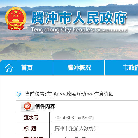
首页
腾冲概况
市政
当前位置:
首 页
>>
政民互动
>> 信息详细
信件内容
流水号
2025030315uPz005
标 题
腾冲市旅游人数统计