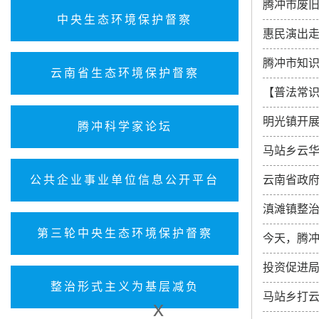
腾冲市废
中央生态环境保护督察
惠民演出走
腾冲市知
云南省生态环境保护督察
【普法常识
明光镇开展
腾冲科学家论坛
马站乡云华
公共企业事业单位信息公开平台
云南省政
滇滩镇整治
第三轮中央生态环境保护督察
今天，腾冲
投资促进局
整治形式主义为基层减负
马站乡打云
x