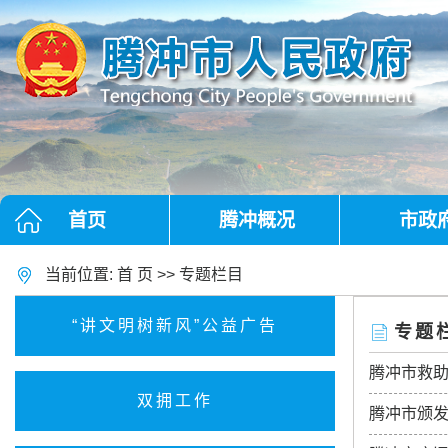
首页
腾冲概况
市政
当前位置:
首 页
>>
专题栏目
“讲文明树新风”公益广告
专题
腾冲市救
双拥工作
腾冲市颁发