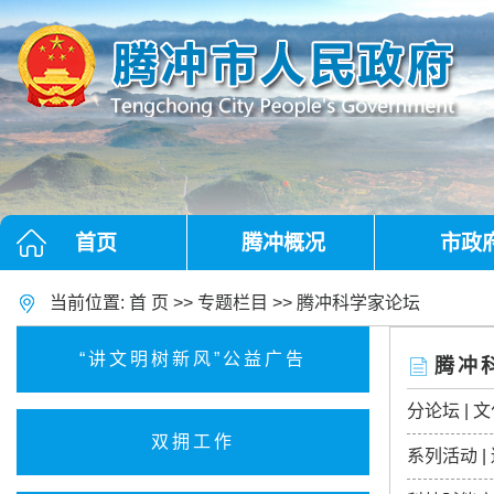
首页
腾冲概况
市政
当前位置:
首 页
>>
专题栏目
>>
腾冲科学家论坛
“讲文明树新风”公益广告
腾冲
分论坛 |
双拥工作
系列活动 