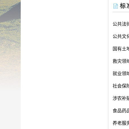
标
公共法
公共文
国有土
救灾领
就业领
社会保
涉农补
食品药
养老服