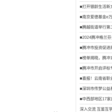
■打开银龄生活新方
■南京爱德基金e
■腾越街道举行第
■2024腾冲格兰
■腾冲市投资促进
■榜单揭晓，腾冲
■腾冲市开启评标
■喜报！云南省职
■深圳市传梦公益
■中西部地区17
深入交流 互鉴互