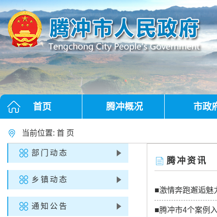
首页
腾冲概况
市政
当前位置:
首 页
部门动态
腾冲资讯
乡镇动态
■激情奔跑邂逅魅
通知公告
■腾冲市4个案例