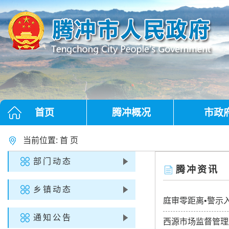
首页
腾冲概况
市政
当前位置:
首 页
部门动态
腾冲资讯
乡镇动态
庭审零距离•警示
通知公告
西源市场监督管理