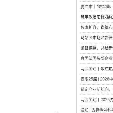
腾冲市｜“进军营
筑牢政治忠诚•凝
智库扩容，谋篇布局
马站乡市场监督管
聚智谋远，共绘新
直面法国头部企业！
两会关注丨聚焦热
仅限25席 | 2
锚定产业新航向，
两会关注丨202
通知 | 支持腾冲