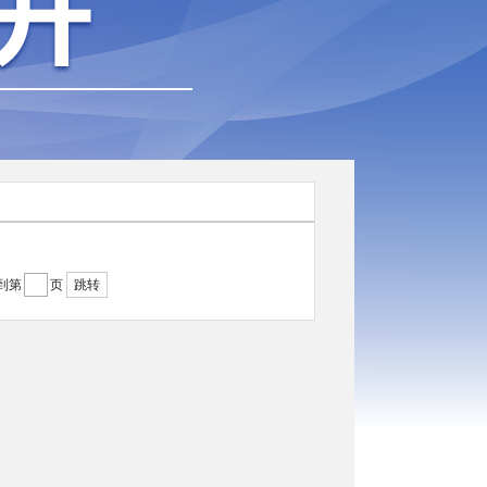
到第
页
跳转