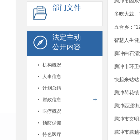
腾冲市固东
部门文件
多吃大蒜、
五合乡：“1
法定主动
智慧人生健
公开内容
腾冲曲石清
机构概况
腾冲市环卫
人事信息
快起来站站
计划总结
腾冲荷花镇
财政信息
腾冲西源街
医疗概况
腾冲市文明
预防保健
腾冲市腾越
特色医疗