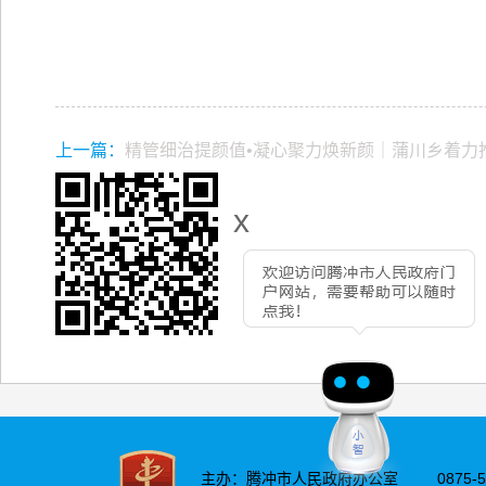
上一篇：
精管细治提颜值•凝心聚力焕新颜｜蒲川乡着力
x