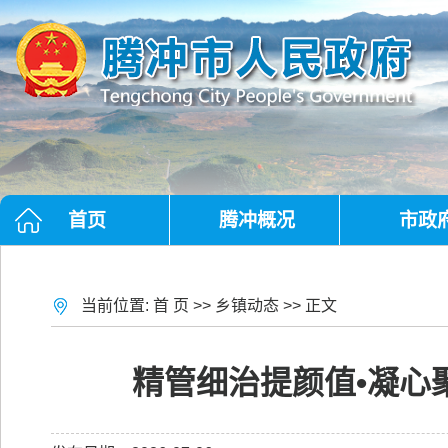
首页
腾冲概况
市政
当前位置:
首 页
>>
乡镇动态
>> 正文
精管细治提颜值•凝心