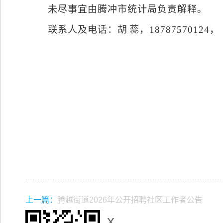
未尽事宜由腾冲市统计局负责解释。
联系人及电话：胡
蕊，
18787570124
，
上一篇：
腾越街道2026年公开招聘社区工作者公告
x