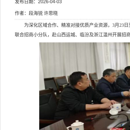
发布日期：2026-04-03
作者：段海锐 许思晓
为深化区域合作、精准对接优质产业资源，
3
月
23
日
联合招商小分队，赴山西运城、临汾及浙江温州开展招