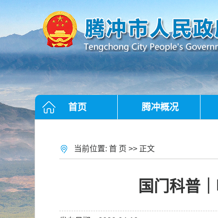
首页
腾冲概况
当前位置:
首 页
>> 正文
国门科普｜