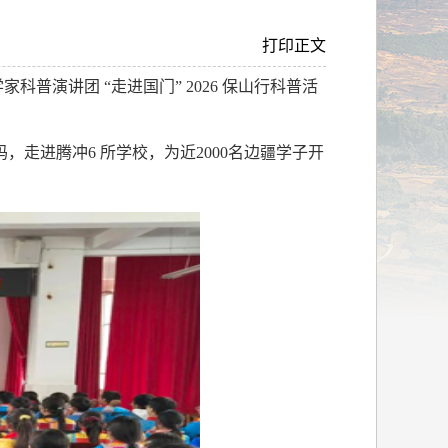
打印正文
家科普演讲团 “走进国门”
2026
保山行科普活
码，走进腾冲
6
所学校，为近
2000
名边疆学子开