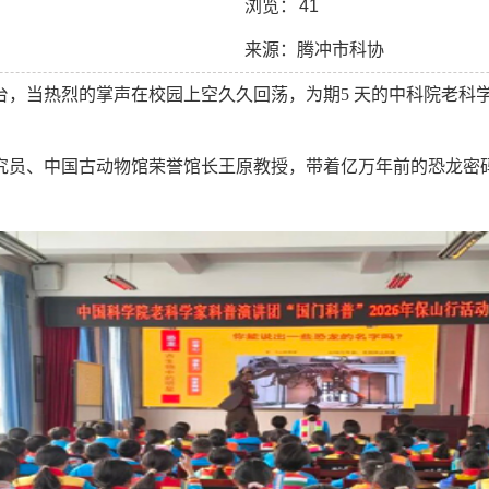
浏览：
41
来源：腾冲市科协
台，当热烈的掌声在校园上空久久回荡，为期
5
天的中科院老科学
究员、中国古动物馆荣誉馆长王原教授，带着亿万年前的恐龙密