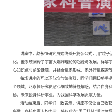
讲座中，赵永恒研究员始终避开复杂公式，用
"
粒子
化。他系统阐释了宇宙大爆炸理论的起源与发展，详解
心知识点与前沿话题，并结合星系形成、系外行星探索
每场讲座的互动环节均气氛热烈，同学们踊跃举手
个领域。赵永恒研究员耐心细致地答疑解惑，结合自身
秘，未来投身科研事业，为我国科学发展贡献力量。
活动结束后，同学们一致表示，讲座不仅让自己收
兴趣。各校负责人均表示，将以此次
"
国门科普
"
活动为