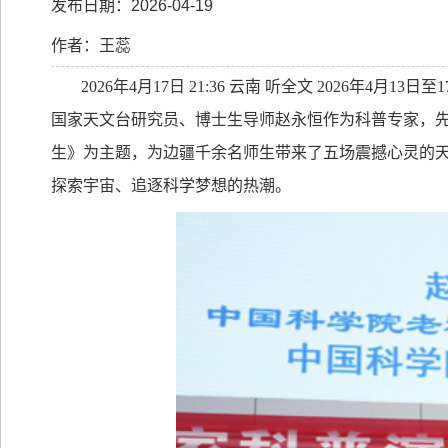
发布日期：2026-04-19
作者：王蕊
2026
年
4
月
17
日
21:36
云南 听全文
2026
年
4
月
13
日至
1
国家天文台研究员、博士生导师赵永恒作为科普专家，
生》为主题，为边疆千余名师生带来了五场震撼心灵的
探索宇宙、追逐科学梦想的热潮。