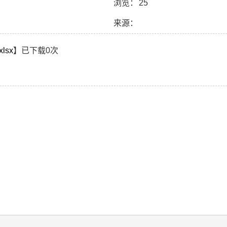
浏览：
25
来源：
sx
】已下载
0
次