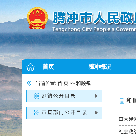
首页
腾冲概况
当前位置:
首 页
>>
和顺镇
乡镇公开目录
和
市直部门公开目录
重大建
社会救