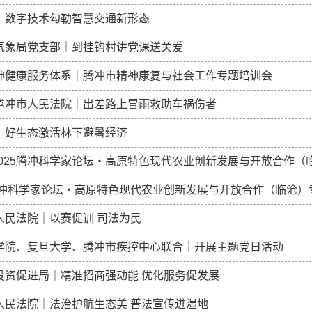
｜数字技术勾勒智慧交通新形态
气象局党支部｜到挂钩村讲党课送关爱
神健康服务体系｜腾冲市精神康复与社会工作专题培训会
腾冲市人民法院｜出差路上冒雨救助车祸伤者
｜好生态激活林下避暑经济
 2025腾冲科学家论坛・高原特色现代农业创新发展与开放合作（临
5腾冲科学家论坛・高原特色现代农业创新发展与开放合作（临沧）专
人民法院｜以赛促训 司法为民
学院、复旦大学、腾冲市疾控中心联合｜开展主题党日活动
投资促进局｜精准招商强动能 优化服务促发展
人民法院｜法治护航生态美 普法宣传进湿地