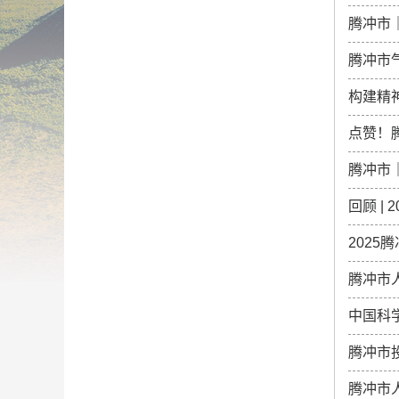
腾冲市
腾冲市
构建精
点赞！
腾冲市
回顾 |
202
腾冲市
中国科
腾冲市
腾冲市