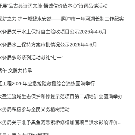
开展“品古典诗词文脉 悟诚信价值本心”诗词品读活动
深耕之力 护一城碧水安然——腾冲市十年河湖长制工作纪实
务局关于水土保持自主验收项目公示2026年4-6月
务局水土保持方案审批情况公示2026年4-6月
水务局多彩系列活动献礼“七一”
端午 文脉共传承
区工程2026年应急抢险救援综合演练圆满举行
大盈江流域生态保护和修复示范项目第二期培训会圆满举办
水务局积极参与全民义务植树活动
水务局关于准予黑鱼河悬索桥修缮加固项目洪水影响评价...