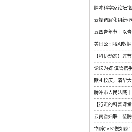
腾冲科学家论坛“
云端调解化纠纷•
五四青年节｜以青
美国公司将AI数
【科协动态】过节
论坛为媒 滇鲁携
献礼校庆，清华大
腾冲市人民法院｜
【行走的科普课堂
云南省妇联｜莅腾
“如家”VS“悦如