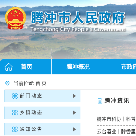
首页
腾冲概况
市政
当前位置:
首 页
部门动态
腾冲资讯
乡镇动态
腾冲市科协｜科普
通知公告
云台酒业｜醇香里