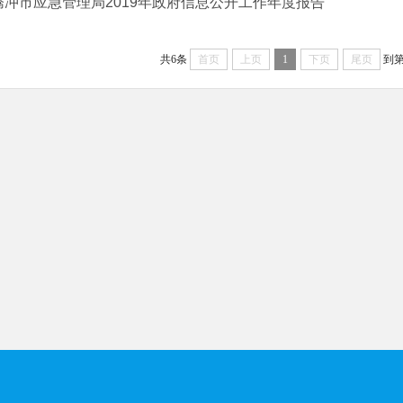
腾冲市应急管理局2019年政府信息公开工作年度报告
共6条
首页
上页
1
下页
尾页
到