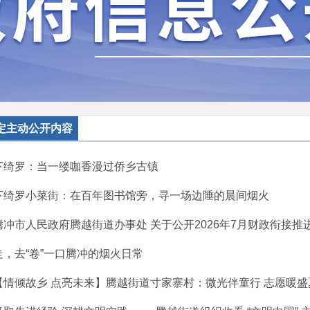
定主动公开内容
下绮罗：当一缕咖香漫过侨乡古镇
下绮罗小菜街：在百年图书馆旁，寻一场边陲的晨间烟火
腾冲市人民政府腾越街道办事处 关于公开2026年7月财政衔接推进乡
走，去“卷”一口腾冲的烟火日常
【情倾故乡 点亮未来】腾越街道寸家寨村：微光伴童行 志愿暖盛