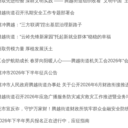
汲取先进经验 深耕文明实践 —— 腾越街道组织收看 “文明中国” 主题
腾越街道召开汛期安全工作专题部署会
腾冲腾越：“三方联调”蹚出基层治理新路子
腾越街道：“云岭先锋新家园”托起新就业群体“稳稳的幸福
汲取劳模力量 厚植发展沃土
工会护航助成长 春芽向阳暖人心——腾越街道机关工会2026年“会暖春
腾冲市2026年下半年征兵公告
腾冲市人民政府腾越街道办事处 关于公开2026年6月财政衔接推进乡
腾越街道召开2026年应急广播服务防灾减灾救灾工作推进暨业务
花市宣反诈，守护万家财！腾越街道财政所筑牢群众金融安全防
2026年下半年男兵报名正在进行中，应征指南