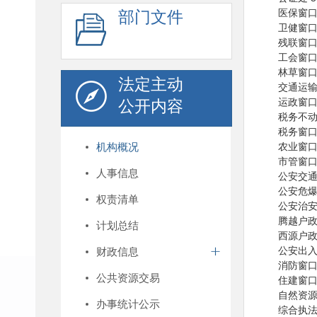
医保窗口 
部门文件
卫健窗口 
残联窗口 
工会窗口 
林草窗口 
法定主动
交通运输窗
运政窗口 
公开内容
税务不动产
税务窗口 5
机构概况
农业窗口 
市管窗口 
人事信息
公安交通
公安危爆窗
权责清单
公安治安窗
腾越户政窗
计划总结
西源户政窗
公安出入境
财政信息
消防窗口 
公共资源交易
住建窗口（
自然资源局
办事统计公示
综合执法窗