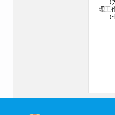
（
理工
（