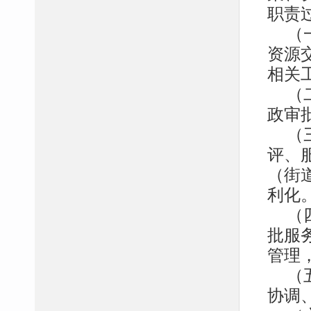
职责
（
资源
相关
（
政审
（
评、
（街
利化
（
批服
管理
（
协调