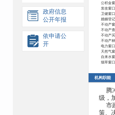
公积金窗口
发改窗口 
政府信息
卫健窗口 
公开年报
婚姻登记中
不动产窗口
不动产查询
依申请公
不动产买卖
不动产林权
开
电力窗口 
天然气窗口
自来水窗口
烟草窗口 
机构职能
腾
级，
市
策、