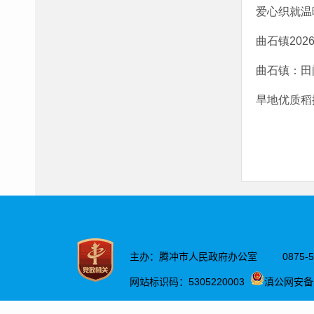
爱心织就温
曲石镇20
曲石镇：田
旱地优质稻