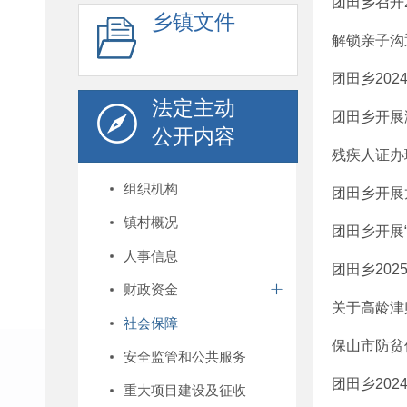
团田乡召开
乡镇文件
解锁亲子沟
团田乡20
法定主动
团田乡开展
公开内容
残疾人证办
组织机构
团田乡开展
镇村概况
团田乡开展“
人事信息
团田乡20
财政资金
关于高龄津
社会保障
保山市防贫
安全监管和公共服务
团田乡20
重大项目建设及征收