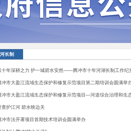
河长制
以十年深耕之力 护一城碧水安然——腾冲市十年河湖长制工作纪
腾冲市大盈江流域生态保护和修复示范项目第二期培训会圆满举
腾冲市大盈江流域生态保护和修复示范项目—河道综合治理和生态修
督查护江河 碧水映边关
腾冲市法开署项目首期技术培训会圆满举办