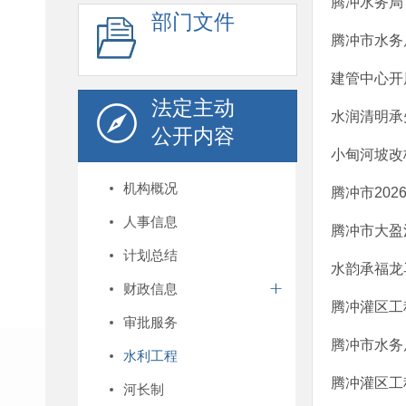
腾冲水务局
部门文件
腾冲市水务
建管中心开
法定主动
水润清明承
公开内容
小甸河坡改
机构概况
腾冲市202
人事信息
腾冲市大盈
计划总结
水韵承福龙
财政信息
腾冲灌区工
审批服务
腾冲市水务
水利工程
腾冲灌区工
河长制