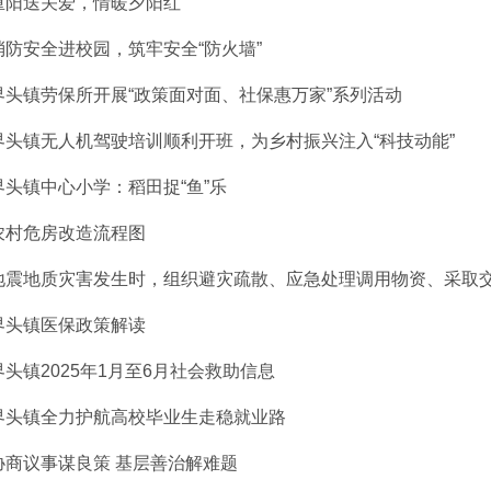
重阳送关爱，情暖夕阳红
消防安全进校园，筑牢安全“防火墙”
界头镇劳保所开展“政策面对面、社保惠万家”系列活动
界头镇无人机驾驶培训顺利开班，为乡村振兴注入“科技动能”
界头镇中心小学：稻田捉“鱼”乐
农村危房改造流程图
地震地质灾害发生时，组织避灾疏散、应急处理调用物资、采取交通
界头镇医保政策解读
界头镇2025年1月至6月社会救助信息
界头镇全力护航高校毕业生走稳就业路
协商议事谋良策 基层善治解难题