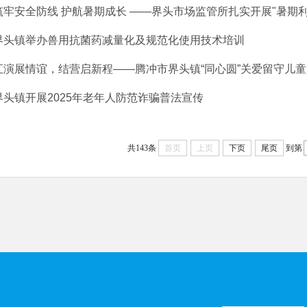
筑牢安全防线 护航暑期成长 ——界头市场监管所扎实开展"暑期利剑护
界头镇举办兽用抗菌药减量化及规范化使用技术培训
汇演展情谊，结营启新程——腾冲市界头镇“同心圆”关爱留守儿童夏
界头镇开展2025年老年人防范诈骗普法宣传
共143条
首页
上页
下页
尾页
到第