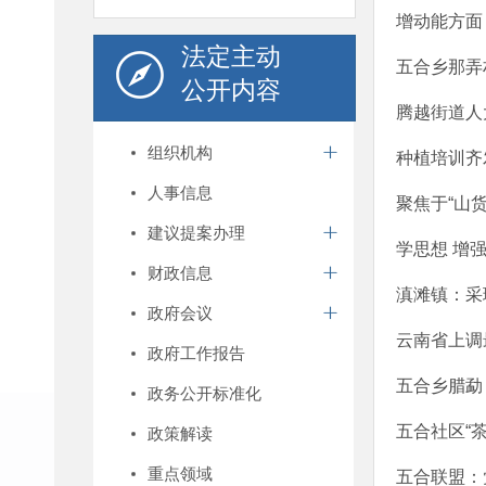
增动能方面
法定主动
五合乡那弄
公开内容
腾越街道人
组织机构
种植培训齐
人事信息
聚焦于“山货
建议提案办理
学思想 增
财政信息
滇滩镇：采理
政府会议
云南省上调
政府工作报告
五合乡腊勐
政务公开标准化
五合社区“
政策解读
重点领域
五合联盟：