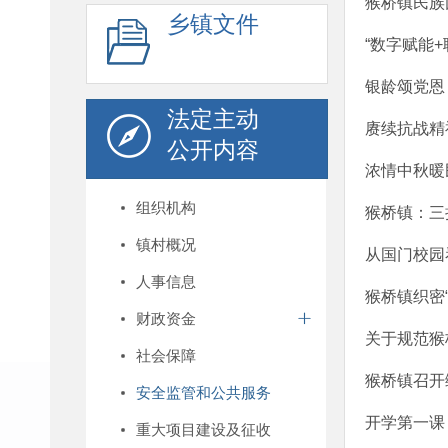
猴桥镇民族
乡镇文件
“数字赋能+
银龄颂党恩
法定主动
赓续抗战精
公开内容
浓情中秋暖
组织机构
猴桥镇：三
镇村概况
从国门校园
人事信息
猴桥镇织密
财政资金
关于规范猴
社会保障
猴桥镇召开
安全监管和公共服务
开学第一课
重大项目建设及征收