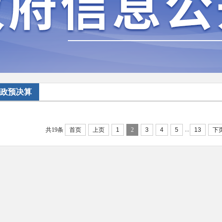
政预决算
...
共19条
首页
上页
1
2
3
4
5
13
下